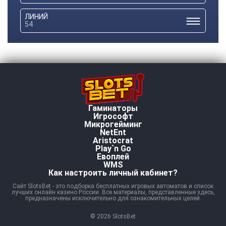
ЛИНИЙ
54
Гаминаторы
Игрософт
Микрогейминг
NetEnt
Aristocrat
Play`n Go
Евоплей
WMS
Как настроить личный кабинет?
Сайт SlotsBet - это подборка бесплатных игровых автоматов и список
лучших онлайн казино России. Все материалы, представленные здесь,
предназначены исключительно для ознакомительных целей.
© 2026 SlotsBet